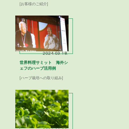
[お客様のご紹介]
2024.03.18.
世界料理サミット 海外シ
ェフのハーブ活用例
[ハーブ栽培への取り組み]